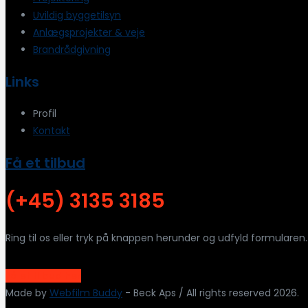
Uvildig byggetilsyn
Anlægsprojekter & veje
Brandrådgivning
Links
Profil
Kontakt
Få et tilbud
(+45) 3135 3185
Ring til os eller tryk på knappen herunder og udfyld formularen.
Få et tilbud her
Made by
Webfilm Buddy
- Beck Aps / All rights reserved 2026.