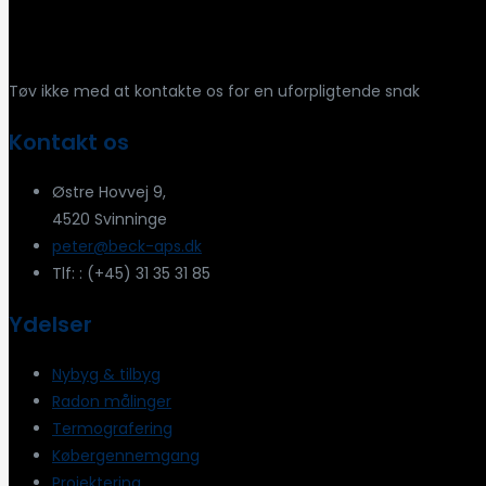
Har du spørgsmål?
Tøv ikke med at kontakte os for en uforpligtende snak
Kontakt os
Østre Hovvej 9,
4520 Svinninge
peter@beck-aps.dk
Tlf: : (+45) 31 35 31 85
Ydelser
Nybyg & tilbyg
Radon målinger
Termografering
Købergennemgang
Projektering