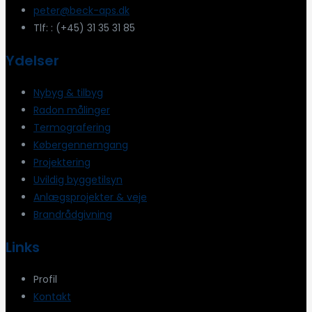
peter@beck-aps.dk
Tlf: : (+45) 31 35 31 85
Ydelser
Nybyg & tilbyg
Radon målinger
Termografering
Købergennemgang
Projektering
Uvildig byggetilsyn
Anlægsprojekter & veje
Brandrådgivning
Links
Profil
Kontakt