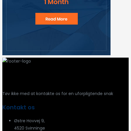
Har du spørgsmål?
Tøv ikke med at kontakte os for en uforpligtende snak
Kontakt os
Østre Hovvej 9,
4520 Svinninge